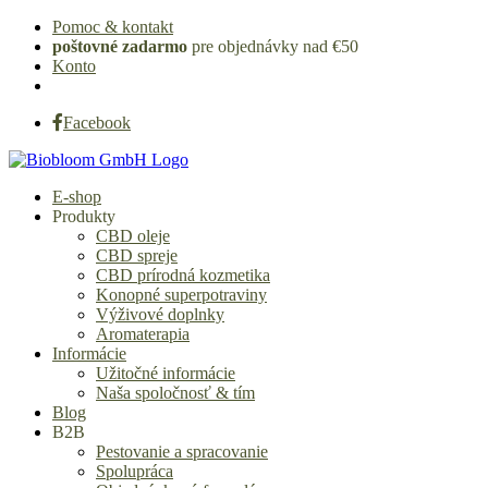
Pomoc & kontakt
poštovné zadarmo
pre objednávky nad €50
Konto
Facebook
E-shop
Produkty
CBD oleje
CBD spreje
CBD prírodná kozmetika
Konopné superpotraviny
Výživové doplnky
Aromaterapia
Informácie
Užitočné informácie
Naša spoločnosť & tím
Blog
B2B
Pestovanie a spracovanie
Spolupráca