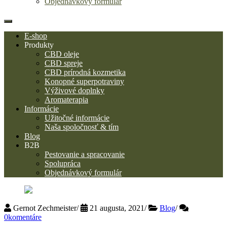
Objednávkový formulár
E-shop
Produkty
CBD oleje
CBD spreje
CBD prírodná kozmetika
Konopné superpotraviny
Výživové doplnky
Aromaterapia
Informácie
Užitočné informácie
Naša spoločnosť & tím
Blog
B2B
Pestovanie a spracovanie
Spolupráca
Objednávkový formulár
Gernot Zechmeister
/
21 augusta, 2021
/
Blog
/
0komentáre