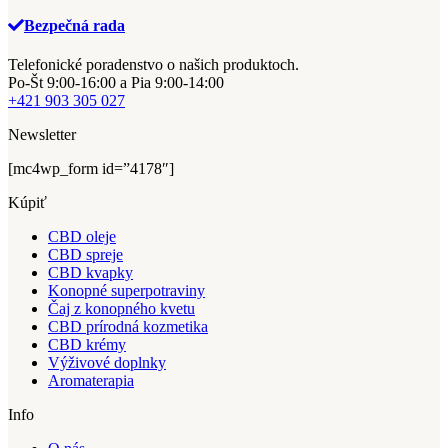
Bezpečná rada
Telefonické poradenstvo o našich produktoch.
Po-Št 9:00-16:00 a Pia 9:00-14:00
+421 903 305 027
Newsletter
[mc4wp_form id=”4178″]
Kúpiť
CBD oleje
CBD spreje
CBD kvapky
Konopné superpotraviny
Čaj z konopného kvetu
CBD prírodná kozmetika
CBD krémy
Výživové doplnky
Aromaterapia
Info