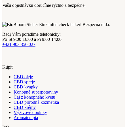
Vašu objednávku doručíme rýchlo a bezpečne.
Bezpečná rada.
Radi Vám poradíme telefonicky:
Po-Št 9:00-16:00 a Pi 9:00-14:00
+421 903 350 027
Kúpiť
CBD oleje
CBD spreje
CBD kvapky
Konopné superpotraviny
Čaj z konopného kvetu
CBD prírodná kozmetika
CBD krémy
Výživové doplnky
Aromaterapia