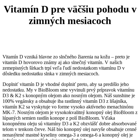
Vitamín D pre väčšiu pohodu v
zimných mesiacoch
Vitamín D vzniká hlavne zo slnčného žiarenia na kožu – preto je
vitamín D hovorovo známy aj ako slnečný vitamín. V našich
zemepisných šírkach trpí veľa ľudí nedostatkom vitamínu D v
dôsledku nedostatku slnka v zimných mesiacoch.
Doplniť vitamín D je vhodné doplniť preto, aby sa predišlo jeho
nedostatku. My v BioBloom sme vyvinuli prvý prípravok vitamínu
D3 & K2 s konopným olejom ako nosným olejom. Náš sunshine je
100% vegánsky a obsahuje iba rastlinný vitamín D3 z lišajníka,
vitamín K2 sa vyskytuje vo forme vysoko aktívneho menachinónu
MK-7. Nosným olejom je vysokokvalitný konopný olej BioBloom z
lúpaných semien rastlín konope z polí BioBloom. Vďaka
konopnému oleju sú vitamíny D3 a K2 obzvlášť dobre absorbované
telom v tenkom čreve. Náš bio konopný olej navyše obsahuje cenné
nenasýtené mastné kyseliny omega-3 a omega-6 a konopný olej je