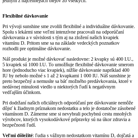
jedným z najcennejších olejov zo všetkých.
Flexibilné dávkovanie
Pri vývoji sunshine sme zvolili flexibilné a individuálne dávkovanie.
Spolu s lekármi sme veľmi intenzívne pracovali na odporúčaní
dávkovania a v súvislosti s tým aj na zložení našich kvapiek
vitamínu D. Pritom sme sa na základe vedeckých poznatkov
rozhodli pre optimálne dávkovanie.
Náš produkt je možné dávkovať nasledovne: 2 kvapky sú 400 I.U.,
5 kvapiek sú 1000 I.U. To umožňuje flexibilné dávkovanie smerom
hore (jednoducho viac kvapiek), nižšie dávkovanie napríklad 400
IU by nebolo možné s 1 až 2 kvapkami 1 000 IU. Náš sunshine je
preto bezpečný a nemusíte sa báť možného predávkovania, ktoré v
nedávnej minulosti viedlo u niektorých ľudí k negatívnym
vedľajším účinkom.
Pri dodržaní našich oficiálnych odporúčaní pre dávkovanie nemôže
dôjsť k žiadnym príznakom nedostatku a telo je dostatočne zásobené
vitamínom D. Zámerne sme si nevybrali pochybnú cestu mnohých
výrobcov, ktorých vysokodávkové prípravky sú na úkor zdravia a
bezpečnosti ľudí.
Veľmi dôležité
: ľudia s vážnym nedostatkom vitamínu D, dojčatá a