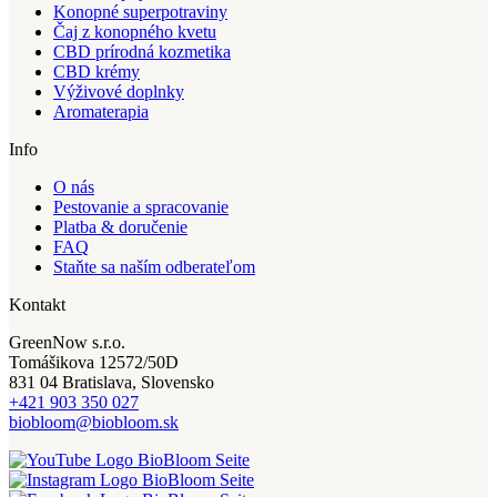
Konopné superpotraviny
Čaj z konopného kvetu
CBD prírodná kozmetika
CBD krémy
Výživové doplnky
Aromaterapia
Info
O nás
Pestovanie a spracovanie
Platba & doručenie
FAQ
Staňte sa naším odberateľom
Kontakt
GreenNow s.r.o.
Tomášikova 12572/50D
831 04 Bratislava, Slovensko
+421 903 350 027
biobloom@biobloom.sk