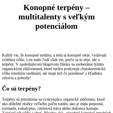
Konopné terpény –
multitalenty s veľkým
potenciálom
Každý vie, že konopné rastliny, a teda aj konopné oleje, vydávajú
zvláštnu vôňu. Len málo ľudí však vie, prečo sa to deje, ide o
terpény. V nasledujúcom blogovom článku sa zaoberáme týmito
organickými zlúčeninami, ktoré nielen poskytujú charakteristickú
vôňu mnohým rastlinám, ale majú tiež čo ponúknuť z hľadiska
zdravia a pohody!
Čo sú terpény?
Terpény sú prirodzene sa vyskytujúce organické zlúčeniny, ktoré
ako dôležité zložky veľkého počtu rastlín, ako je mäta pieporná,
rozmarín, eukalyptus, citrónová tráva alebo dokonca konope.
Zaisťujú ich vôňu a chuť. Pôsobia ako „stavebné kamene“ mnohých