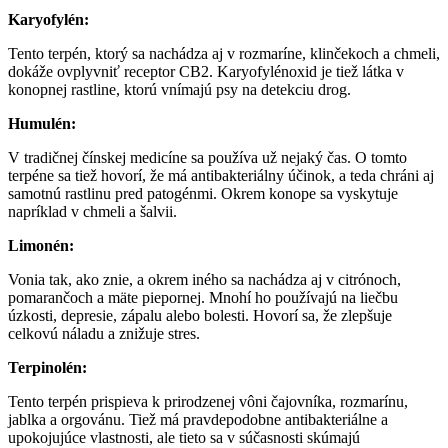
Karyofylén:
Tento terpén, ktorý sa nachádza aj v rozmaríne, klinčekoch a chmeli,
dokáže ovplyvniť receptor CB2. Karyofylénoxid je tiež látka v
konopnej rastline, ktorú vnímajú psy na detekciu drog.
Humulén:
V tradičnej čínskej medicíne sa používa už nejaký čas. O tomto
terpéne sa tiež hovorí, že má antibakteriálny účinok, a teda chráni aj
samotnú rastlinu pred patogénmi. Okrem konope sa vyskytuje
napríklad v chmeli a šalvii.
Limonén:
Vonia tak, ako znie, a okrem iného sa nachádza aj v citrónoch,
pomarančoch a mäte piepornej. Mnohí ho používajú na liečbu
úzkosti, depresie, zápalu alebo bolesti. Hovorí sa, že zlepšuje
celkovú náladu a znižuje stres.
Terpinolén:
Tento terpén prispieva k prirodzenej vôni čajovníka, rozmarínu,
jablka a orgovánu. Tiež má pravdepodobne antibakteriálne a
upokojujúce vlastnosti, ale tieto sa v súčasnosti skúmajú