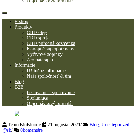
Objednávkový formulár
E-shop
Produkty
CBD oleje
CBD spreje
CBD prírodná kozmetika
Konopné superpotraviny
Výživové doplnky
Aromaterapia
Informácie
Užitočné informácie
Naša spoločnosť & tím
Blog
B2B
Pestovanie a spracovanie
Spolupráca
Objednávkový formulár
Team BioBloom
/
21 augusta, 2021
/
Blog
,
Uncategorized
@sk
/
0komentáre