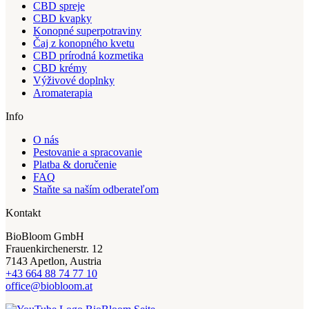
CBD spreje
CBD kvapky
Konopné superpotraviny
Čaj z konopného kvetu
CBD prírodná kozmetika
CBD krémy
Výživové doplnky
Aromaterapia
Info
O nás
Pestovanie a spracovanie
Platba & doručenie
FAQ
Staňte sa naším odberateľom
Kontakt
BioBloom GmbH
Frauenkirchenerstr. 12
7143 Apetlon, Austria
+43 664 88 74 77 10
office@biobloom.at