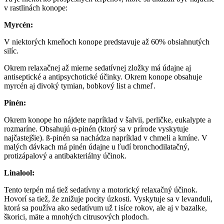
v rastlinách konope:
Myrcén:
V niektorých kmeňoch konope predstavuje až 60% obsiahnutých
silíc.
Okrem relaxačnej až mierne sedatívnej zložky má údajne aj
antiseptické a antipsychotické účinky. Okrem konope obsahuje
myrcén aj divoký tymian, bobkový list a chmeľ.
Pinén:
Okrem konope ho nájdete napríklad v šalvii, perličke, eukalypte a
rozmaríne. Obsahujú α-pinén (ktorý sa v prírode vyskytuje
najčastejšie). ß-pinén sa nachádza napríklad v chmeli a kmíne. V
malých dávkach má pinén údajne u ľudí bronchodilatačný,
protizápalový a antibakteriálny účinok.
Linalool:
Tento terpén má tiež sedatívny a motorický relaxačný účinok.
Hovorí sa tiež, že znižuje pocity úzkosti. Vyskytuje sa v levanduli,
ktorá sa používa ako sedatívum už t isíce rokov, ale aj v bazalke,
škorici, mäte a mnohých citrusových plodoch.