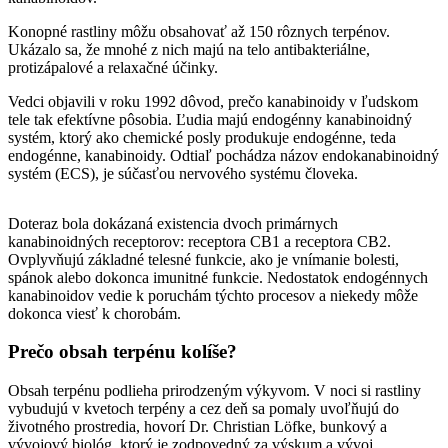
Konopné rastliny môžu obsahovať až 150 rôznych terpénov.
Ukázalo sa, že mnohé z nich majú na telo antibakteriálne,
protizápalové a relaxačné účinky.
Vedci objavili v roku 1992 dôvod, prečo kanabinoidy v ľudskom
tele tak efektívne pôsobia. Ľudia majú endogénny kanabinoidný
systém, ktorý ako chemické posly produkuje endogénne, teda
endogénne, kanabinoidy. Odtiaľ pochádza názov endokanabinoidný
systém (ECS), je súčasťou nervového systému človeka.
Doteraz bola dokázaná existencia dvoch primárnych
kanabinoidných receptorov: receptora CB1 a receptora CB2.
Ovplyvňujú základné telesné funkcie, ako je vnímanie bolesti,
spánok alebo dokonca imunitné funkcie. Nedostatok endogénnych
kanabinoidov vedie k poruchám týchto procesov a niekedy môže
dokonca viesť k chorobám.
Prečo obsah terpénu kolíše?
Obsah terpénu podlieha prirodzeným výkyvom. V noci si rastliny
vybudujú v kvetoch terpény a cez deň sa pomaly uvoľňujú do
životného prostredia, hovorí Dr. Christian Löfke, bunkový a
vývojový biológ, ktorý je zodpovedný za výskum a vývoj