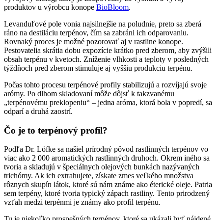
produktov u výrobcu konope
BioBloom
.
Levanduľové pole vonia najsilnejšie na poludnie, preto sa zberá
ráno na destiláciu terpénov, čím sa zabráni ich odparovaniu.
Rovnaký proces je možné pozorovať aj v rastline konope.
Pestovatelia skrátia dobu expozície krátko pred zberom, aby zvýšili
obsah terpénu v kvetoch. Zníženie vlhkosti a teploty v posledných
týždňoch pred zberom stimuluje aj vyššiu produkciu terpénu.
Počas tohto procesu terpénové profily stabilizujú a rozvíjajú svoje
arómy. Po dlhom skladovaní môže dôjsť k takzvanému
„terpénovému preklopeniu“ – jedna aróma, ktorá bola v popredí, sa
odparí a druhá zaostrí.
Čo je to terpénový profil?
Podľa Dr. Löfke sa našiel prírodný pôvod rastlinných terpénov vo
viac ako 2 000 aromatických rastlinných druhoch. Okrem iného sa
tvoria a skladujú v špeciálnych olejových bunkách nazývaných
trichómy. Ak ich extrahujete, získate zmes veľkého množstva
rôznych skupín látok, ktoré sú nám známe ako éterické oleje. Patria
sem terpény, ktoré tvoria typický zápach rastliny. Tento prirodzený
vzťah medzi terpénmi je známy ako profil terpénu.
Tu je niekoľko prospešných terpénov, ktoré sa ukázali byť nájdené