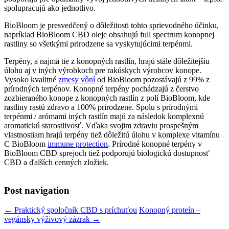
spolupracujú ako jednotlivo.
BioBloom je presvedčený o dôležitosti tohto sprievodného účinku,
napríklad BioBloom CBD oleje obsahujú full spectrum konopnej
rastliny so všetkými prirodzene sa vyskytujúcimi terpénmi.
Terpény, a najmä tie z konopných rastlín, hrajú stále dôležitejšiu
úlohu aj v iných výrobkoch pre rakúskych výrobcov konope.
Vysoko kvalitné
zmesy vôní
od BioBloom pozostávajú z 99% z
prírodných terpénov. Konopné terpény pochádzajú z čerstvo
zozbieraného konope z konopných rastlín z polí BioBloom, kde
rastliny rastú zdravo a 100% prirodzene. Spolu s prírodnými
terpénmi / arómami iných rastlín majú za následok komplexnú
aromatickú starostlivosť. Vďaka svojim zdraviu prospešným
vlastnostiam hrajú terpény tiež dôležitú úlohu v komplexe vitamínu
C BioBloom
immune protection
. Prírodné konopné terpény v
BioBloom CBD sprejoch tiež podporujú biologickú dostupnosť
CBD a ďalších cenných zložiek.
Post navigation
←
Praktický spoločník CBD s príchuťou
Konopný proteín –
vegánsky výživový zázrak
→