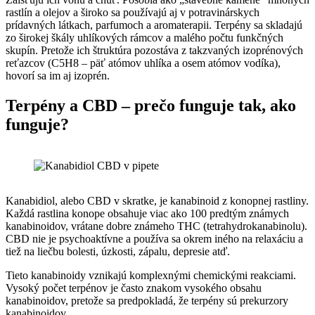
rastlín a olejov a široko sa používajú aj v potravinárskych
prídavných látkach, parfumoch a aromaterapii. Terpény sa skladajú
zo širokej škály uhlíkových rámcov a malého počtu funkčných
skupín. Pretože ich štruktúra pozostáva z takzvaných izoprénových
reťazcov (C5H8 – päť atómov uhlíka a osem atómov vodíka),
hovorí sa im aj izoprén.
Terpény a CBD – prečo funguje tak, ako
funguje?
Kanabidiol, alebo CBD v skratke, je kanabinoid z konopnej rastliny.
Každá rastlina konope obsahuje viac ako 100 predtým známych
kanabinoidov, vrátane dobre známeho THC (tetrahydrokanabinolu).
CBD nie je psychoaktívne a používa sa okrem iného na relaxáciu a
tiež na liečbu bolesti, úzkosti, zápalu, depresie atď.
Tieto kanabinoidy vznikajú komplexnými chemickými reakciami.
Vysoký počet terpénov je často znakom vysokého obsahu
kanabinoidov, pretože sa predpokladá, že terpény sú prekurzory
kanabinoidov.