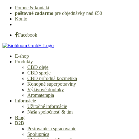
Pomoc & kontakt
poštovné zadarmo
pre objednávky nad €50
Konto
Facebook
E-shop
Produkty
CBD oleje
CBD spreje
CBD prírodná kozmetika
Konopné superpotraviny
Výživové doplnky
Aromaterapia
Informácie
Užitočné informácie
Naša spoločnosť & tím
Blog
B2B
Pestovanie a spracovanie
Spolupráca