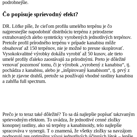
podrobnejšie.
Čo popisuje sprievodný efekt?
DR. Löfke píše, že cieľom profilu umelého terpénu je čo
najpresnejšie napodobniť distribúciu terpénu z prirodzene
extrahovaných alebo synteticky vyrobených jednotlivých terpénov.
Pretože profil prírodného terpénu v prípade kanabisu môže
obsahovať až 150 terpénov, nie je možné to presne skopírovať.
Vysokokvalitné výrobky dokážu vyrobiť až 50 kusov, ale tieto
umelé profily ďaleko zaostávajú za prírodnými. Preto je dôležité
venovať pozornosť tomu, či je výrobok „vyrobený z kanabisu“, tj.
pochádza z kanabisu, alebo je „inšpirovaný kanabisom“, tj. prvý z
nich je zjavne drahší, pretože sa používajú vhodné rastliny kanabisu
a zahŕňa full spectrum.
Prečo je to teraz také dôležité? To sa dá najlepšie popísať takzvaným
sprievodným efektom. To uvádza, že jednotlivé cenné zložky
konopnej rastliny, ako sú terpény a kanabinoidy, telo najlepšie
spracováva v synergii. T o znamená, že všetky zložky sa navzájom
podporujú pre optimálny vývoj jednotlivých účinných látok – lepšie