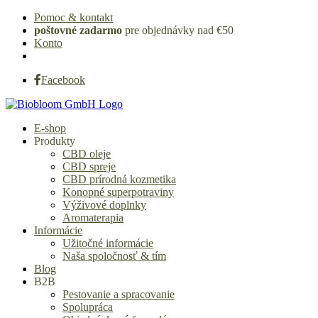
Pomoc & kontakt
poštovné zadarmo
pre objednávky nad €50
Konto
Facebook
E-shop
Produkty
CBD oleje
CBD spreje
CBD prírodná kozmetika
Konopné superpotraviny
Výživové doplnky
Aromaterapia
Informácie
Užitočné informácie
Naša spoločnosť & tím
Blog
B2B
Pestovanie a spracovanie
Spolupráca