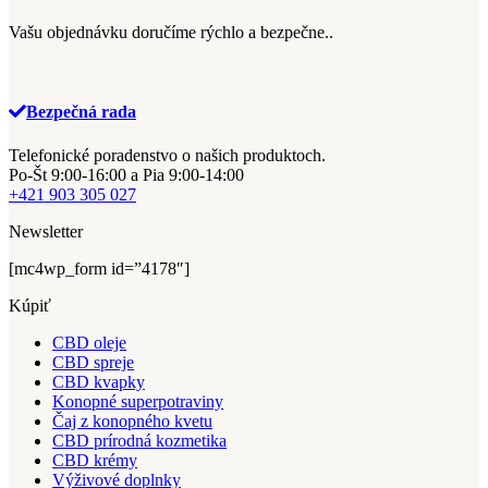
Vašu objednávku doručíme rýchlo a bezpečne..
Bezpečná rada
Telefonické poradenstvo o našich produktoch.
Po-Št 9:00-16:00 a Pia 9:00-14:00
+421 903 305 027
Newsletter
[mc4wp_form id=”4178″]
Kúpiť
CBD oleje
CBD spreje
CBD kvapky
Konopné superpotraviny
Čaj z konopného kvetu
CBD prírodná kozmetika
CBD krémy
Výživové doplnky