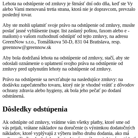
Lehota na odstúpenie od zmluvy je štrnásť dní odo dňa, keď ste Vy
alebo Vami menovaná tretia strana, ktorá nie je dopravcom, prevzalo
posledný tovar.
Aby ste mohli uplatniť svoje právo na odstúpenie od zmluvy, musíte
poslať jasné vyhlásenie (napr. list zaslaný poštou, faxom alebo e -
mailom) o vašom rozhodnutí odstúpiť od tejto zmluvy, na adresu
GreenNow s.r.o., Tomášikova 50-D, 831 04 Bratislava, resp.
greennow@greennow.sk
Aby bola dodržaná lehota na odstúpenie od zmluvy, stačí, aby ste
odoslali oznámenie o uplatnení svojho práva na odstúpenie od
zmluvy pred uplynutím lehoty na odstúpenie od zmluvy.
Právo na odstúpenie sa nevzťahuje na nasledujúce zmluvy: na
dodávku zapečateného tovaru, ktorý nie je vhodné vrátiť z dôvodov
ochrany zdravia alebo hygieny, ak bola jeho pečať po dodaní
odstránená.
Dôsledky odstúpenia
Ak odstúpite od zmluvy, vrátime vám všetky platby, ktoré sme od
vás prijali, vrátane nákladov na doručenie (s výnimkou dodatočných
nákladov, ktoré vyplývajú z výberu iného druhu dodania, ako má