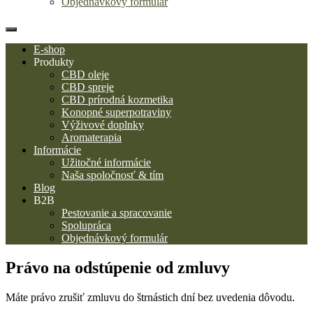
Objednávkový formulár
E-shop
Produkty
CBD oleje
CBD spreje
CBD prírodná kozmetika
Konopné superpotraviny
Výživové doplnky
Aromaterapia
Informácie
Užitočné informácie
Naša spoločnosť & tím
Blog
B2B
Pestovanie a spracovanie
Spolupráca
Objednávkový formulár
Právo na odstúpenie od zmluvy
Máte právo zrušiť zmluvu do štrnástich dní bez uvedenia dôvodu.