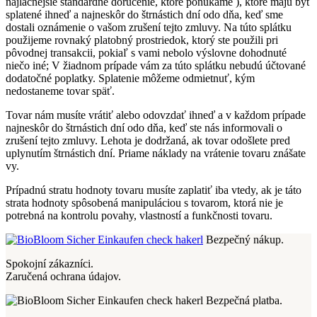
najlacnejšie štandardné doručenie, ktoré ponúkame ), ktoré majú byť
splatené ihneď a najneskôr do štrnástich dní odo dňa, keď sme
dostali oznámenie o vašom zrušení tejto zmluvy. Na túto splátku
použijeme rovnaký platobný prostriedok, ktorý ste použili pri
pôvodnej transakcii, pokiaľ s vami nebolo výslovne dohodnuté
niečo iné; V žiadnom prípade vám za túto splátku nebudú účtované
dodatočné poplatky. Splatenie môžeme odmietnuť, kým
nedostaneme tovar späť.
Tovar nám musíte vrátiť alebo odovzdať ihneď a v každom prípade
najneskôr do štrnástich dní odo dňa, keď ste nás informovali o
zrušení tejto zmluvy. Lehota je dodržaná, ak tovar odošlete pred
uplynutím štrnástich dní. Priame náklady na vrátenie tovaru znášate
vy.
Prípadnú stratu hodnoty tovaru musíte zaplatiť iba vtedy, ak je táto
strata hodnoty spôsobená manipuláciou s tovarom, ktorá nie je
potrebná na kontrolu povahy, vlastností a funkčnosti tovaru.
Bezpečný nákup.
Spokojní zákazníci.
Zaručená ochrana údajov.
Bezpečná platba.