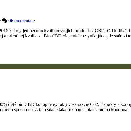
/
0Kommentare
16 známy jedinečnou kvalitou svojich produktov CBD. Od kultivácie
 a prírodnej kvalite sú Bio CBD oleje nielen vynikajúce, ale stále v
 čisté bio CBD konopné extrakty z extrakcie C02. Extrakty z konope 
odným spôsobom. A táto sila je taká rozmanitá ako samotná konopná ras