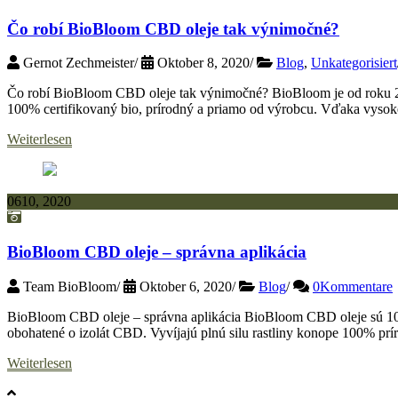
Čo robí BioBloom CBD oleje tak výnimočné?
Gernot Zechmeister
/
Oktober 8, 2020
/
Blog
,
Unkategorisiert
Čo robí BioBloom CBD oleje tak výnimočné? BioBloom je od roku 20
100% certifikovaný bio, prírodný a priamo od výrobcu. Vďaka vysokej
Weiterlesen
06
10, 2020
BioBloom CBD oleje – správna aplikácia
Team BioBloom
/
Oktober 6, 2020
/
Blog
/
0Kommentare
BioBloom CBD oleje – správna aplikácia BioBloom CBD oleje sú 100%
obohatené o izolát CBD. Vyvíjajú plnú silu rastliny konope 100% prír
Weiterlesen