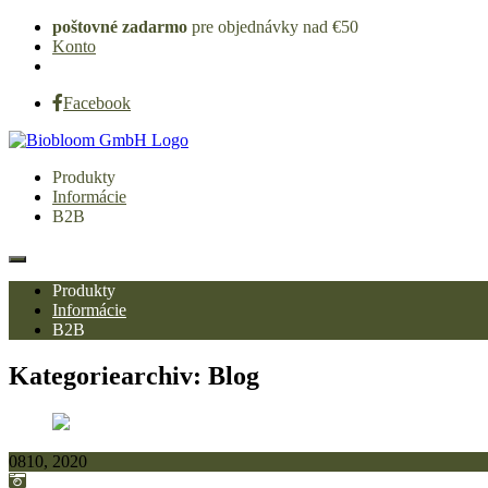
poštovné zadarmo
pre objednávky nad €50
Konto
Facebook
Produkty
Informácie
B2B
Produkty
Informácie
B2B
Kategoriearchiv:
Blog
08
10, 2020