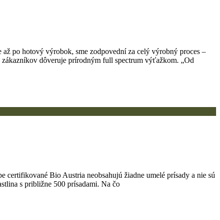
 až po hotový výrobok, sme zodpovední za celý výrobný proces –
iac zákazníkov dôveruje prírodným full spectrum výťažkom. „Od
certifikované Bio Austria neobsahujú žiadne umelé prísady a nie sú
tlina s približne 500 prísadami. Na čo